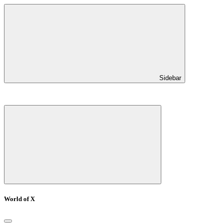
Sidebar
World of X