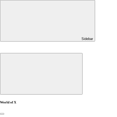
Sidebar
World of X